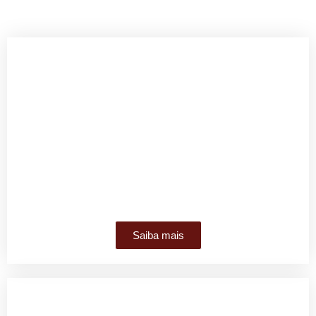
QUAL O PORQUÊ DO GRUPO CIATOS?
Saiba mais