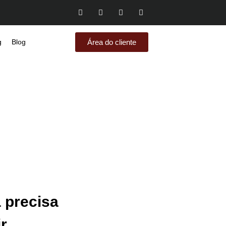
Área do cliente
g
Blog
 precisa
r