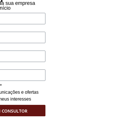
 da sua empresa
nício
*
nicações e ofertas
meus interesses
M CONSULTOR